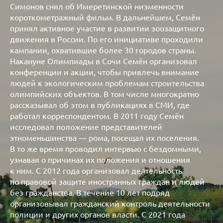
Симонов снял об Имеретинской низменности
короткометражный фильм. В дальнейшем, Семён
принял активное участие в развитии зоозащитного
движения в России. По его инициативе проходили
кампании, охватившие более 30 городов страны.
Накануне Олимпиады в Сочи Семён организовал
конференции и акции, чтобы привлечь внимание
людей к экологическим проблемам строительства
олимпийских объектов. В том числе многократно
рассказывал об этом в публикациях в СМИ, где
работал корреспондентом. В 2011 году Семён
исследовал положение представителей
этноменьшинства — рома, посещал их поселения.
В то же время проводил интервью с бездомными,
узнавая о причинах их положения и отношения
к ним. С 2012 года организовал деятельность
по правовой защите иностранных граждан и людей
без гражданства. В течение 10 лет подряд
организовывал гражданский контроль деятельности
полиции и других органов власти. С 2021 года