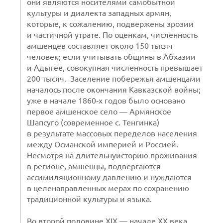
они являются носителями самобытной
культуры и диалекта западных армян,
которые, к сожалению, подвержены эрозии
и частичной утрате. По оценкам, численность
амшенцев составляет около 150 тысяч
человек; если учитывать общины в Абхазии
и Адыгее, совокупная численность превышает
200 тысяч. Заселение побережья амшенцами
началось после окончания Кавказской войны;
уже в начале 1860‑х годов было основано
первое амшенское село — Армянское
Шапсуго (современное с. Тенгинка)
в результате массовых переделов населения
между Османской империей и Россией.
Несмотря на длительнуисторию проживания
в регионе, амшенцы, подвергаются
ассимиляционному давлению и нуждаются
в целенаправленных мерах по сохранению
традиционной культуры и языка.
Во второй половине XIX — начале XX века,