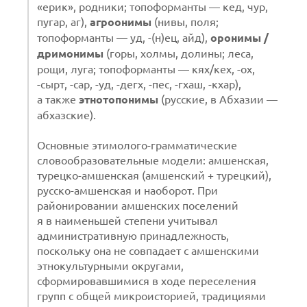
«ерик», родники; топоформанты — кед, чур,
пугар, аг),
агроонимы
(нивы, поля;
топоформанты — уд, -(н)ец, айд),
оронимы /
дримонимы
(горы, холмы, долины; леса,
рощи, луга; топоформанты — кях/кех, -ох,
-сырт, -сар, -уд, -дегх, -пес, -гхаш, -кхар),
а также
этнотопонимы
(русские, в Абхазии —
абхазские).
Основные этимолого-грамматические
словообразовательные модели: амшенская,
турецко-амшенская (амшенский + турецкий),
русско-амшенская и наоборот. При
районировании амшенских поселений
я в наименьшей степени учитывал
административную принадлежность,
поскольку она не совпадает с амшенскими
этнокультурными округами,
сформировавшимися в ходе переселения
групп с общей микроисторией, традициями