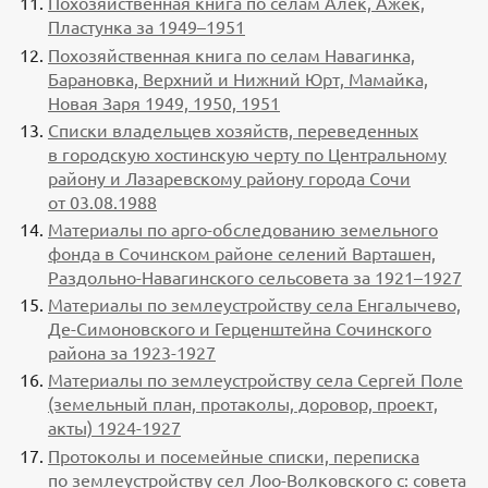
Похозяйственная книга по селам Алек, Ажек,
Пластунка за 1949–1951
Похозяйственная книга по селам Навагинка,
Барановка, Верхний и Нижний Юрт, Мамайка,
Новая Заря 1949, 1950, 1951
Списки владельцев хозяйств, переведенных
в городскую хостинскую черту по Центральному
району и Лазаревскому району города Сочи
от 03.08.1988
Материалы по арго-обследованию земельного
фонда в Сочинском районе селений Варташен,
Раздольно-Навагинского сельсовета за 1921–1927
Материалы по землеустройству села Енгалычево,
Де-Симоновского и Герценштейна Сочинского
района за 1923-1927
Материалы по землеустройству села Сергей Поле
(земельный план, протаколы, доровор, проект,
акты) 1924-1927
Протоколы и посемейные списки, переписка
по землеустройству сел Лоо-Волковского с: совета