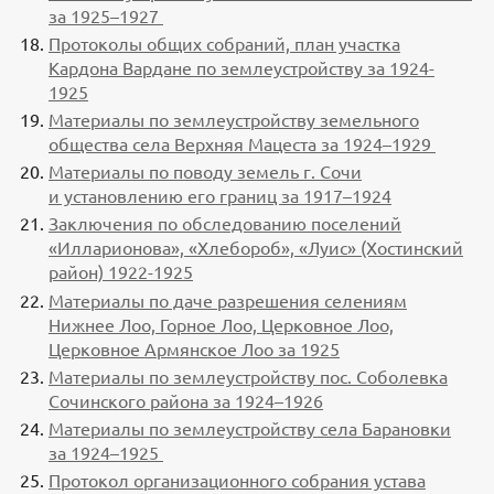
за 1925–1927
Протоколы общих собраний, план участка
Кардона Вардане по землеустройству за 1924-
1925
Материалы по землеустройству земельного
общества села Верхняя Мацеста за 1924–1929
Материалы по поводу земель г. Сочи
и установлению его границ за 1917–1924
Заключения по обследованию поселений
«Илларионова», «Хлебороб», «Луис» (Хостинский
район) 1922-1925
Материалы по даче разрешения селениям
Нижнее Лоо, Горное Лоо, Церковное Лоо,
Церковное Армянское Лоо за 1925
Материалы по землеустройству пос. Соболевка
Сочинского района за 1924–1926
Материалы по землеустройству села Барановки
за 1924–1925
Протокол организационного собрания устава