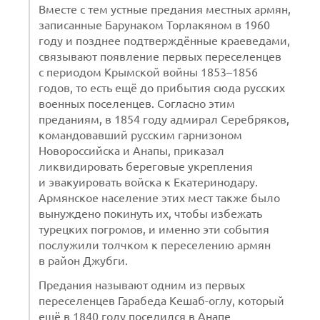
Вместе с тем устные предания местных армян,
записанные Барунаком Торлакяном в 1960
году и позднее подтверждённые краеведами,
связывают появление первых переселенцев
с периодом Крымской войны 1853–1856
годов, то есть ещё до прибытия сюда русских
военных поселенцев. Согласно этим
преданиям, в 1854 году адмирал Серебряков,
командовавший русским гарнизоном
Новороссийска и Анапы, приказал
ликвидировать береговые укрепления
и эвакуировать войска к Екатеринодару.
Армянское население этих мест также было
вынуждено покинуть их, чтобы избежать
турецких погромов, и именно эти события
послужили толчком к переселению армян
в район Джубги.
Предания называют одним из первых
переселенцев Гарабеда Кешаб-оглу, который
ещё в 1840 году поселился в Анапе