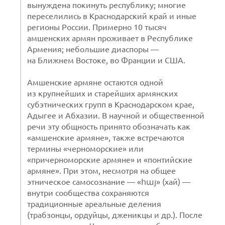
вынуждена покинуть республику; многие
переселились в Краснодарский край и иные
регионы России. Примерно 10 тысяч
амшенских армян проживает в Республике
Армения; небольшие диаспоры —
на Ближнем Востоке, во Франции и США.
Амшенские армяне остаются одной
из крупнейших и старейших армянских
субэтнических групп в Краснодарском крае,
Адыгее и Абхазии. В научной и общественной
речи эту общность принято обозначать как
«амшенские армяне», также встречаются
термины «черноморские» или
«причерноморские армяне» и «понтийские
армяне». При этом, несмотря на общее
этническое самосознание — «հայ» (хай) —
внутри сообщества сохраняются
традиционные ареальные деления
(трабзонцы, ордуйцы, дженикцы и др.). После