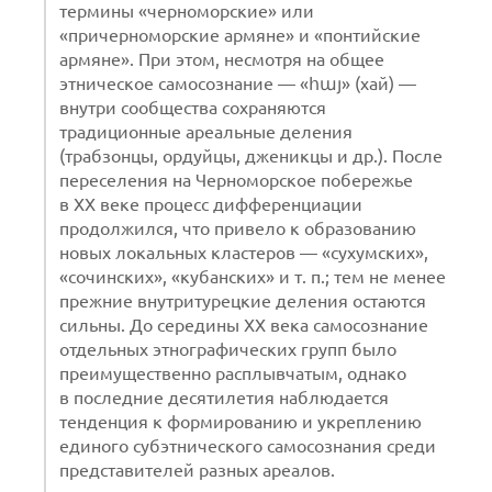
термины «черноморские» или
«причерноморские армяне» и «понтийские
армяне». При этом, несмотря на общее
этническое самосознание — «հայ» (хай) —
внутри сообщества сохраняются
традиционные ареальные деления
(трабзонцы, ордуйцы, дженикцы и др.). После
переселения на Черноморское побережье
в XX веке процесс дифференциации
продолжился, что привело к образованию
новых локальных кластеров — «сухумских»,
«сочинских», «кубанских» и т. п.; тем не менее
прежние внутритурецкие деления остаются
сильны. До середины XX века самосознание
отдельных этнографических групп было
преимущественно расплывчатым, однако
в последние десятилетия наблюдается
тенденция к формированию и укреплению
единого субэтнического самосознания среди
представителей разных ареалов.