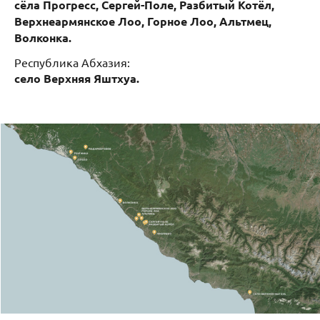
сёла Прогресс, Сергей-Поле, Разбитый Котёл,
Верхнеармянское Лоо, Горное Лоо, Альтмец,
Волконка.
Республика Абхазия:
село
Верхняя
Яштхуа.