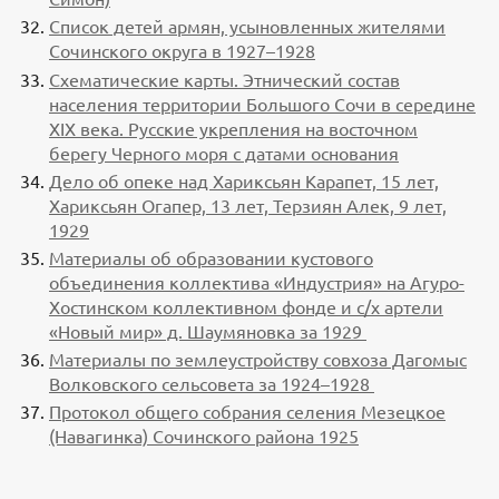
Список детей армян, усыновленных жителями
Сочинского округа в 1927–1928
Схематические карты. Этнический состав
населения территории Большого Сочи в середине
XIX века. Русские укрепления на восточном
берегу Черного моря с датами основания
Дело об опеке над Хариксьян Карапет, 15 лет,
Хариксьян Огапер, 13 лет, Терзиян Алек, 9 лет,
1929
Материалы об образовании кустового
объединения коллектива «Индустрия» на Агуро-
Хостинском коллективном фонде и с/х артели
«Новый мир» д. Шаумяновка за 1929
Материалы по землеустройству совхоза Дагомыс
Волковского сельсовета за 1924–1928
Протокол общего собрания селения Мезецкое
(Навагинка) Сочинского района 1925