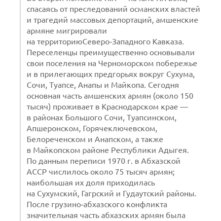
спасаясь от преследований османских властей
и трагедий массовых депортаций, амшенские
армяне мигрировали
на территориюСеверо‑Западного Кавказа.
Переселенцы преимущественно основывали
свои поселения на Черноморском побережье
и в прилегающих предгорьях вокруг Сухума,
Сочи, Туапсе, Анапы и Майкопа. Сегодня
основная часть амшенских армян (около 150
тысяч) проживает в Краснодарском крае —
в районах Большого Сочи, Туапсинском,
Апшеронском, Горячеключевском,
Белореченском и Анапском, а также
в Майкопском районе Республики Адыгея.
По данным переписи 1970 г. в Абхазской
АССР числилось около 75 тысяч армян;
наибольшая их доля приходилась
на Сухумский, Гагрский и Гудаутский районы.
После грузино‑абхазского конфликта
значительная часть абхазских армян была