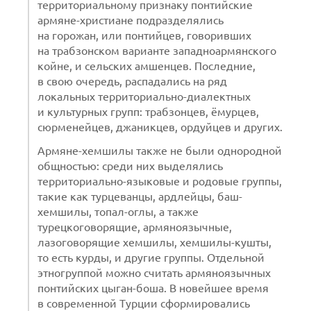
территориальному признаку понтийские
армяне-христиане подразделялись
на горожан, или понтийцев, говоривших
на трабзонском варианте западноармянского
койне, и сельских амшенцев. Последние,
в свою очередь, распадались на ряд
локальных территориально-диалектных
и культурных групп: трабзонцев, ёмурцев,
сюрменейцев, джаникцев, ордуйцев и других.
Армяне-хемшилы также не были однородной
общностью: среди них выделялись
территориально-языковые и родовые группы,
такие как турцеванцы, ардлейцы, баш-
хемшилы, топал-оглы, а также
турецкоговорящие, армяноязычные,
лазоговорящие хемшилы, хемшилы-кушты,
то есть курды, и другие группы. Отдельной
этногруппой можно считать армяноязычных
понтийских цыган-боша. В новейшее время
в современной Турции сформировались