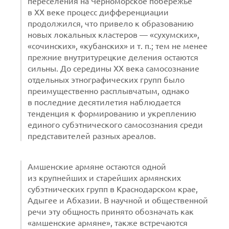
переселения на Черноморское побережье
в XX веке процесс дифференциации
продолжился, что привело к образованию
новых локальных кластеров — «сухумских»,
«сочинских», «кубанских» и т. п.; тем не менее
прежние внутритурецкие деления остаются
сильны. До середины XX века самосознание
отдельных этнографических групп было
преимущественно расплывчатым, однако
в последние десятилетия наблюдается
тенденция к формированию и укреплению
единого субэтнического самосознания среди
представителей разных ареалов.
Амшенские армяне остаются одной
из крупнейших и старейших армянских
субэтнических групп в Краснодарском крае,
Адыгее и Абхазии. В научной и общественной
речи эту общность принято обозначать как
«амшенские армяне», также встречаются