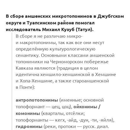
В сборе амшенских микротопонимов в Джубгском
округе и Туапсинском районе помогал
исследователь Михаил Кузуб (Татул).
В сборе я не различаю микро-
и макротопонимы, так как все они несут
определённую культурологическую
семантику. Основными классами амшенской
топонимики на Черноморском побережье
Кавказа являются (традиция в целом
идентична хемшило-хемшинской в Хемшине
и Хопа-Хемшине, а также староамшенской
в Понте):
антропотопонимы
(именные; основной
топоформант — цец, цоц),
ойконимы /
комонимы
(кварталы, отсёлки;
топоформанты — кегх, -айд, -дун, -ти, -яйля),
гидронимы
(реки, протоки — русск. диал.