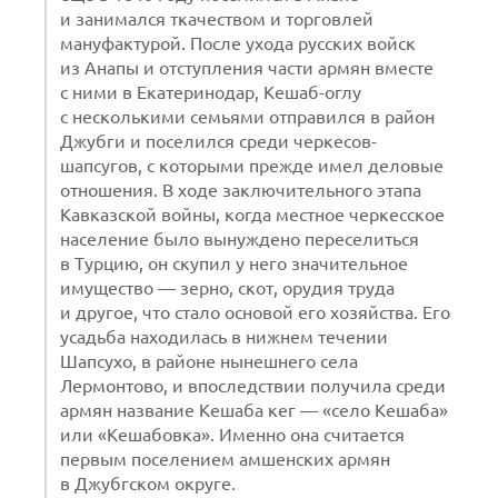
и занимался ткачеством и торговлей
мануфактурой. После ухода русских войск
из Анапы и отступления части армян вместе
с ними в Екатеринодар, Кешаб-оглу
с несколькими семьями отправился в район
Джубги и поселился среди черкесов-
шапсугов, с которыми прежде имел деловые
отношения. В ходе заключительного этапа
Кавказской войны, когда местное черкесское
население было вынуждено переселиться
в Турцию, он скупил у него значительное
имущество — зерно, скот, орудия труда
и другое, что стало основой его хозяйства. Его
усадьба находилась в нижнем течении
Шапсухо, в районе нынешнего села
Лермонтово, и впоследствии получила среди
армян название Кешаба кег — «село Кешаба»
или «Кешабовка». Именно она считается
первым поселением амшенских армян
в Джубгском округе.